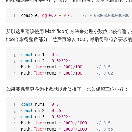
console
.
log
(
0.2
+
0.4
)
// 0.6000000000000001
所以这里建议使用 Math.floor() 方法来处理小数位比较合适，
floor() 取得整数部分，然后再除以 100，最后得到符合要
const
 num1 
=
0.5
;
const
 num2 
=
0.62352
;
Math
.
floor
(
num1 
*
100
)
/
100
// 0.5
Math
.
floor
(
num2 
*
100
)
/
100
// 0.62
如果要保留更多为小数就以此类推了，比如保留三位小数：
const
 num1 
=
0.5
;
const
 num2 
=
0.55
;
const
 num3 
=
0.62352
;
Math
.
floor
(
num1 
*
1000
)
/
1000
// 0.5
Math
.
floor
(
num2 
*
1000
)
/
1000
// 0.55