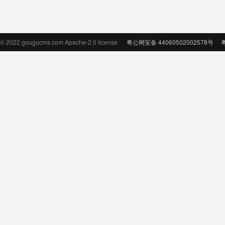
© 2022 gougucms.com Apache-2.0 license
粤公网安备 44060502002578号
粤