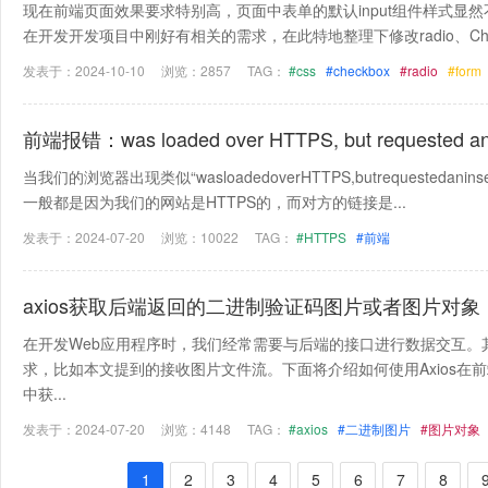
现在前端页面效果要求特别高，页面中表单的默认input组件样式显
在开发开发项目中刚好有相关的需求，在此特地整理下修改radio、Chec
发表于：2024-10-10
浏览：2857
TAG：
#css
#checkbox
#radio
#form
前端报错：was loaded over HTTPS, but requested
当我们的浏览器出现类似“wasloadedoverHTTPS,butrequestedanins
一般都是因为我们的网站是HTTPS的，而对方的链接是...
发表于：2024-07-20
浏览：10022
TAG：
#HTTPS
#前端
axios获取后端返回的二进制验证码图片或者图片对象
在开发Web应用程序时，我们经常需要与后端的接口进行数据交互。
求，比如本文提到的接收图片文件流。下面将介绍如何使用Axios在前端
中获...
发表于：2024-07-20
浏览：4148
TAG：
#axios
#二进制图片
#图片对象
1
2
3
4
5
6
7
8