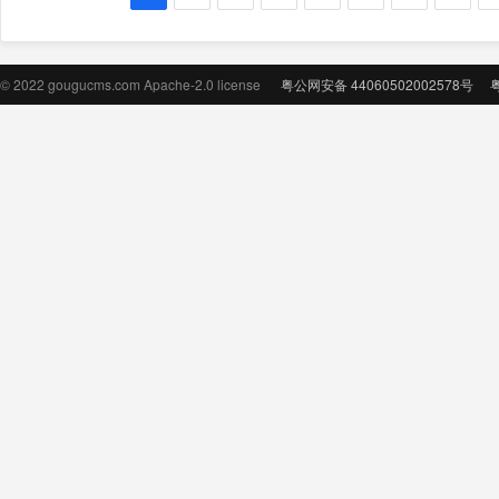
© 2022 gougucms.com Apache-2.0 license
粤公网安备 44060502002578号
粤