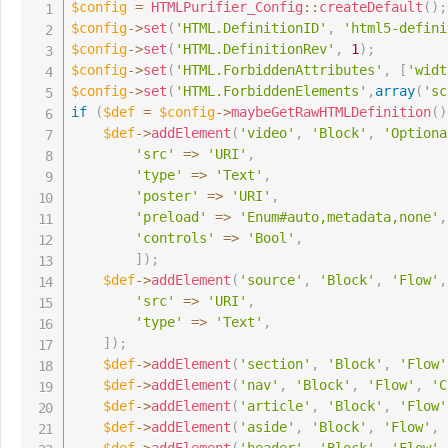
$config
=
HTMLPurifier_Config
::
createDefault
(
)
;
$config
->
set
(
'HTML.DefinitionID'
,
'html5-defini
$config
->
set
(
'HTML.DefinitionRev'
,
1
)
;
$config
->
set
(
'HTML.ForbiddenAttributes'
,
[
'widt
$config
->
set
(
'HTML.ForbiddenElements'
,
array
(
'sc
if
(
$def
=
$config
->
maybeGetRawHTMLDefinition
(
)
$def
->
addElement
(
'video'
,
'Block'
,
'Optiona
'src'
=>
'URI'
,
'type'
=>
'Text'
,
'poster'
=>
'URI'
,
'preload'
=>
'Enum#auto,metadata,none'
,
'controls'
=>
'Bool'
,
]
)
;
$def
->
addElement
(
'source'
,
'Block'
,
'Flow'
,
'src'
=>
'URI'
,
'type'
=>
'Text'
,
]
)
;
$def
->
addElement
(
'section'
,
'Block'
,
'Flow'
$def
->
addElement
(
'nav'
,
'Block'
,
'Flow'
,
'C
$def
->
addElement
(
'article'
,
'Block'
,
'Flow'
$def
->
addElement
(
'aside'
,
'Block'
,
'Flow'
,