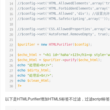
//$config->set('HTML.AllowedElements',array(
//$config->set('HTML.ForbiddenElements',arr
//$config->set('HTML.Allowed','div'); //设
//$config->set('HTML.SafeScripting',arr
//$config->set('CSS.AllowedProperties',arra
//$config->set('AutoFormat.RemoveEmpty', tru
$purifier
=
new
HTMLPurifier
(
$config
)
;
$echo_html
=
"<h1 id='haha'>123</h1><p style='w
$echo_Html
=
$purifier
->
purify
(
$echo_html
)
;
echo
"处理前<br/>"
;
echo
$dirty_html
;
echo
"处理后<br/>"
;
echo
$clean_Html
;
?>
以下是HTMLPurifier增加HTML5标签不过滤，过滤script