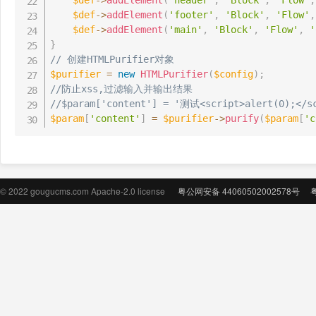
$def
->
addElement
(
'header'
,
'Block'
,
'Flow'
,
$def
->
addElement
(
'footer'
,
'Block'
,
'Flow'
,
$def
->
addElement
(
'main'
,
'Block'
,
'Flow'
,
'
}
// 创建HTMLPurifier对象
$purifier
=
new
HTMLPurifier
(
$config
)
;
//防止xss,过滤输入并输出结果
//$param['content'] = '测试<script>alert(0);</s
$param
[
'content'
]
=
$purifier
->
purify
(
$param
[
'c
© 2022 gougucms.com Apache-2.0 license
粤公网安备 44060502002578号
粤