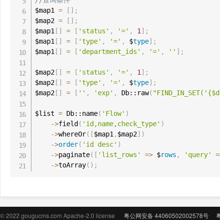
//查询条件
$map1 
=
[
]
;
$map2 
=
[
]
;
$map1
[
]
=
[
'status'
,
'='
,
1
]
;
$map1
[
]
=
[
'type'
,
'='
,
 $
type
]
;
$map1
[
]
=
[
'department_ids'
,
'='
,
''
]
;
$map2
[
]
=
[
'status'
,
'='
,
1
]
;
$map2
[
]
=
[
'type'
,
'='
,
 $
type
]
;
$map2
[
]
=
[
''
,
'exp'
,
 Db::raw
(
"FIND_IN_SET('{$d
$list 
=
 Db::name
(
'Flow'
)
-
>
field
(
'id,name,check_type'
)
-
>
whereOr
(
[
$map1
,
$map2
]
)
-
>
order
(
'id desc'
)
-
>
paginate
(
[
'list_rows'
=
>
 $
rows
,
'query'
=
-
>
toArray
(
)
;
© 2022 gougucms.com Apache-2.0 license
粤公网安备 44060502002578号
粤