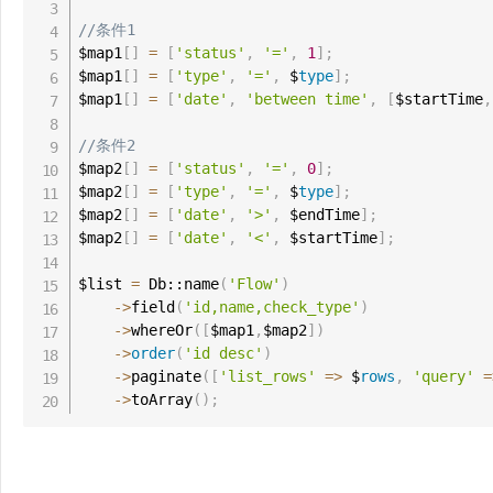
//条件1
$map1
[
]
=
[
'status'
,
'='
,
1
]
;
$map1
[
]
=
[
'type'
,
'='
,
 $
type
]
;
$map1
[
]
=
[
'date'
,
'between time'
,
[
$startTime
,
//条件2
$map2
[
]
=
[
'status'
,
'='
,
0
]
;
$map2
[
]
=
[
'type'
,
'='
,
 $
type
]
;
$map2
[
]
=
[
'date'
,
'>'
,
 $endTime
]
;
$map2
[
]
=
[
'date'
,
'<'
,
 $startTime
]
;
$list 
=
 Db::name
(
'Flow'
)
-
>
field
(
'id,name,check_type'
)
-
>
whereOr
(
[
$map1
,
$map2
]
)
-
>
order
(
'id desc'
)
-
>
paginate
(
[
'list_rows'
=
>
 $
rows
,
'query'
=
-
>
toArray
(
)
;