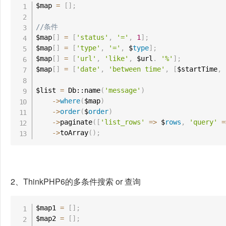
$map 
=
[
]
;
//条件
$map
[
]
=
[
'status'
,
'='
,
1
]
;
$map
[
]
=
[
'type'
,
'='
,
 $
type
]
;
$map
[
]
=
[
'url'
,
'like'
,
 $url
.
'%'
]
;
$map
[
]
=
[
'date'
,
'between time'
,
[
$startTime
,
 
$list 
=
 Db::name
(
'message'
)
-
>
where
(
$map
)
-
>
order
(
$
order
)
-
>
paginate
(
[
'list_rows'
=
>
 $
rows
,
'query'
=
-
>
toArray
(
)
;
2、ThinkPHP6的多条件搜索 or 查询
$map1 
=
[
]
;
$map2 
=
[
]
;