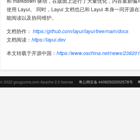
和 markdown 驱动，在版面上进行了大量优化，内容重
使用 Layui。 同时，Layui 文档也已和 Layui 本身一
能阅读以及协同维护。
文档协作：
https://github.com/layui/layui/tree/main/docs
文档阅读：
https://layui.dev
本文转载于开源中国：
https://www.oschina.net/news/238201/
© 2022 gougucms.com Apache-2.0 license
粤公网安备 44060502002578号
粤