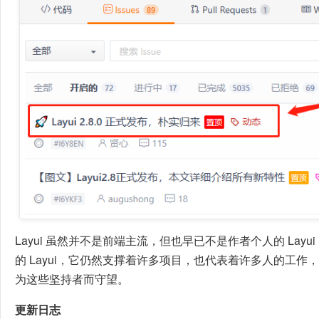
Layui 虽然并不是前端主流，但也早已不是作者个人的 Lay
的 Layui，它仍然支撑着许多项目，也代表着许多人的工
为这些坚持者而守望。
更新日志