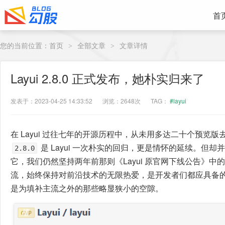
首
您的当前位置：
首页
全部文章
文章详情
>
>
Layui 2.8.0 正式发布，她朴实归来了
发表于：2023-04-25 14:33:52
浏览：2648次
TAG：
#layui
在 Layui 过往七年的开源历程中，从未用多达二十个预览
是 Layui 一次朴实的回归，更是情怀的延续。但
2.8.0
它，我们仍然坚持两年前那则《Layui 原官网下线公告》中
流，始终保持对前沿技术的无限热爱，是开发者们都应具备的思维
是为填补主流之外的那些略显狭小的空隙。