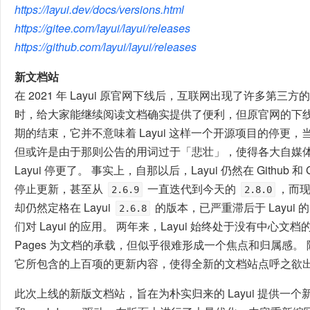
https://layui.dev/docs/versions.html
https://gitee.com/layui/layui/releases
https://github.com/layui/layui/releases
新文档站
在 2021 年 Layui 原官网下线后，互联网出现了许多第三方的
时，给大家能继续阅读文档确实提供了便利，但原官网的下
期的结束，它并不意味着 Layui 这样一个开源项目的停更
但或许是由于那则公告的用词过于「悲壮」，使得各大自媒
Layui 停更了。 事实上，自那以后，Layui 仍然在 Github 
停止更新，甚至从
一直迭代到今天的
，而
2.6.9
2.8.0
却仍然定格在 Layui
的版本，已严重滞后于 Layui
2.6.8
们对 Layui 的应用。 两年来，Layui 始终处于没有中心文档
Pages 为文档的承载，但似乎很难形成一个焦点和归属感。
它所包含的上百项的更新内容，使得全新的文档站点呼之欲
此次上线的新版文档站，旨在为朴实归来的 Layui 提供一个新的