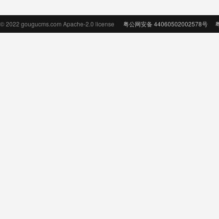
© 2022 gougucms.com Apache-2.0 license
粤公网安备 44060502002578号
粤