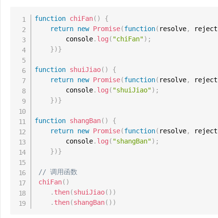
function
chiFan
(
)
{
return
new
Promise
(
function
(
resolve
,
 reject
        console
.
log
(
"chiFan"
)
;
}
)
}
function
shuiJiao
(
)
{
return
new
Promise
(
function
(
resolve
,
 reject
        console
.
log
(
"shuiJiao"
)
;
}
)
}
function
shangBan
(
)
{
return
new
Promise
(
function
(
resolve
,
 reject
        console
.
log
(
"shangBan"
)
;
}
)
}
// 调用函数
chiFan
(
)
.
then
(
shuiJiao
(
)
)
.
then
(
shangBan
(
)
)