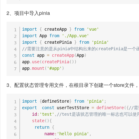
2、项目中导入pinia
import
{
 createApp 
}
from
'vue'
import
 App 
from
'./App.vue'
import
{
 createPinia 
}
from
'pinia'
//需要注意的是从pinia中结构出来的createPinia是
const
 app 
=
createApp
(
App
)
app
.
use
(
createPinia
(
)
)
app
.
mount
(
'#app'
)
3、配置状态管理专用文件，在根目录下创建一个store文件，并新
import
{
defineStore
}
from
'pinia'
;
export
const
 userTestStore 
=
defineStore
(
{
//
id
:
'test'
,
//test是该状态管理的唯一标志也可以使用de
state
(
)
{
return
{
name
:
'hello pinia'
,