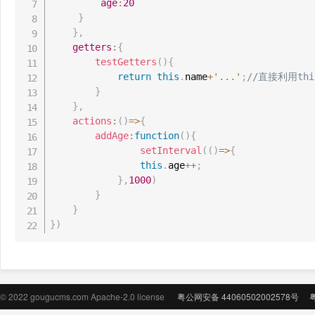
age
:
20
}
}
,
getters
:
{
testGetters
(
)
{
return
this
.
name
+
'...'
;
//直接利用t
}
}
,
actions
:
(
)
=>
{
addAge
:
function
(
)
{
setInterval
(
(
)
=>
{
this
.
age
++
;
}
,
1000
)
}
}
}
)
© 2022 gougucms.com Apache-2.0 license
粤公网安备 44060502002578号
粤