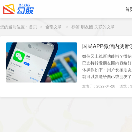
首
您的当前位置：
首页
全部文章
标签 朋友圈 关联的文章
>
>
国民APP微信内测
友
微信又上线新功能啦？微信最
已支持转发朋友圈内容给好
体操作如下：用户长按朋友
就可以发送给自己或朋友了
发表于：2022-04-26
浏览：3