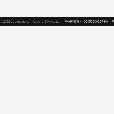
© 2022 gougucms.com Apache-2.0 license
粤公网安备 44060502002578号
粤