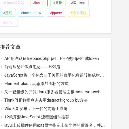
#Linux服务器
#install
#替换
#双token
#壁纸
#boxshadow
#jquery
#办公系统
#HTML
推荐文章
API用户认证firebase/php-jwt，PHP使用jwt生成token
前端常见知识点汇总——ES6篇
JavaScript将一个包含父子关系的扁平化数组转换成树形
菜单
Element-plus，动态添加图标的方式
又一轻量级的开源Linux服务器管理面板mdserver-web推
荐
ThinkPHP数据查询去重distinct和group by方法
Vite 3.0 发布，下一代的前端工具链
12款开源JavaScript 流程图组件推荐
layui上传插件使用exts属性指定上传文件的后缀名，并过