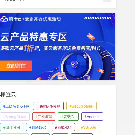
标签云
#二级域名泛解析
#微信小程序
#webuploader
#SpringCloud
#开发框架
#安装Git
#Android
#倒计时间
#删除数据
#添加水印
#VScode