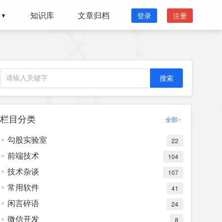
知识库
文章归档
登录
注册
▼
栏目分类
全部>
勾股实验室
22
前端技术
104
技术杂谈
107
常用软件
41
闲言碎语
24
微信开发
8