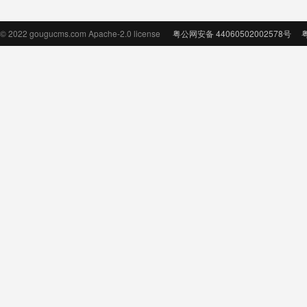
© 2022 gougucms.com Apache-2.0 license
粤公网安备 44060502002578号
粤