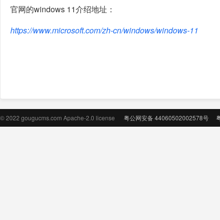
官网的windows 11介绍地址：
https://www.microsoft.com/zh-cn/windows/windows-11
© 2022 gougucms.com Apache-2.0 license
粤公网安备 44060502002578号
粤