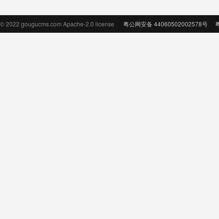
© 2022 gougucms.com Apache-2.0 license
粤公网安备 44060502002578号
粤