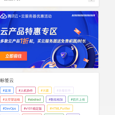
标签云
#蓝湖
#人机协作
#大疆
#杀毒软件
#太空望远镜
#abstract
#数组相加
#切片上传
#DevOps
#v101稳定版
#HTMLPurifier