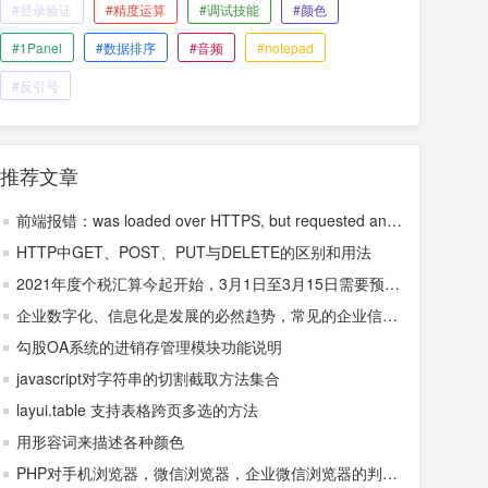
#登录验证
#精度运算
#调试技能
#颜色
#1Panel
#数据排序
#音频
#notepad
#反引号
推荐文章
前端报错：was loaded over HTTPS, but requested an in
secure错误解决方案
HTTP中GET、POST、PUT与DELETE的区别和用法
2021年度个税汇算今起开始，3月1日至3月15日需要预
约，3月16日至6月30日，无需预约
企业数字化、信息化是发展的必然趋势，常见的企业信息
化、数字化系统有哪些？
勾股OA系统的进销存管理模块功能说明
javascript对字符串的切割截取方法集合
layui.table 支持表格跨页多选的方法
用形容词来描述各种颜色
PHP对手机浏览器，微信浏览器，企业微信浏览器的判断