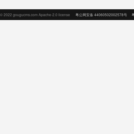
© 2022 gougucms.com Apache-2.0 license
粤公网安备 44060502002578号
粤