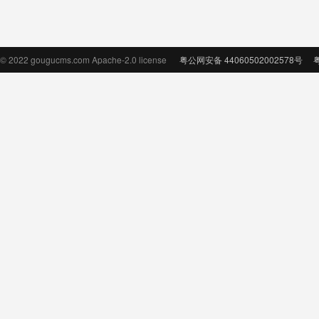
© 2022 gougucms.com Apache-2.0 license
粤公网安备 44060502002578号
粤