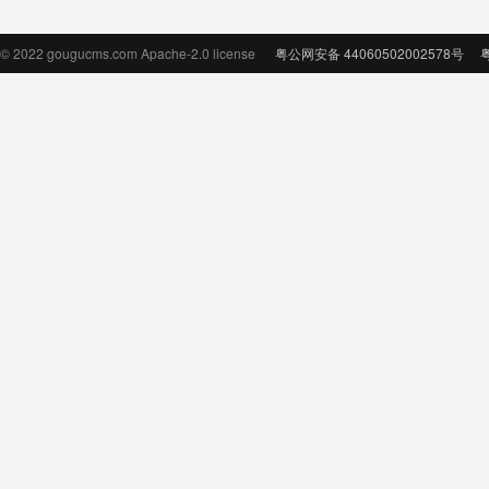
© 2022 gougucms.com Apache-2.0 license
粤公网安备 44060502002578号
粤