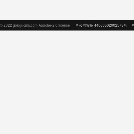
© 2022 gougucms.com Apache-2.0 license
粤公网安备 44060502002578号
粤