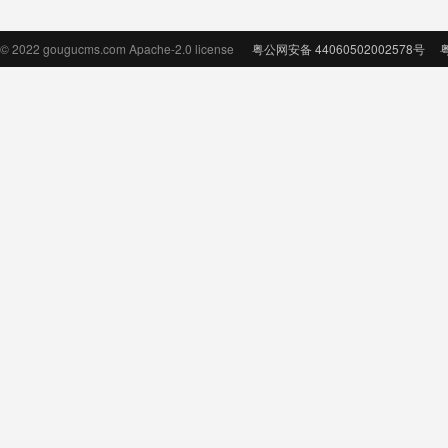
© 2022 gougucms.com Apache-2.0 license
粤公网安备 44060502002578号
粤