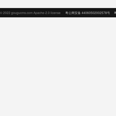
© 2022 gougucms.com Apache-2.0 license
粤公网安备 44060502002578号
粤