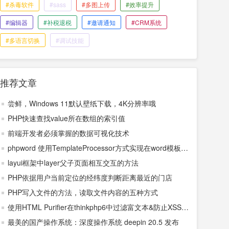
#杀毒软件
#sass
#多图上传
#效率提升
#编辑器
#补税退税
#邀请通知
#CRM系统
#多语言切换
#调试技能
推荐文章
尝鲜，Windows 11默认壁纸下载，4K分辨率哦
PHP快速查找value所在数组的索引值
前端开发者必须掌握的数据可视化技术
phpword 使用TemplateProcessor方式实现在word模板中
动态插入表格
layui框架中layer父子页面相互交互的方法
PHP依据用户当前定位的经纬度判断距离最近的门店
PHP写入文件的方法，读取文件内容的五种方式
使用HTML Purifier在thinkphp6中过滤富文本&防止XSS攻
击
最美的国产操作系统：深度操作系统 deepin 20.5 发布