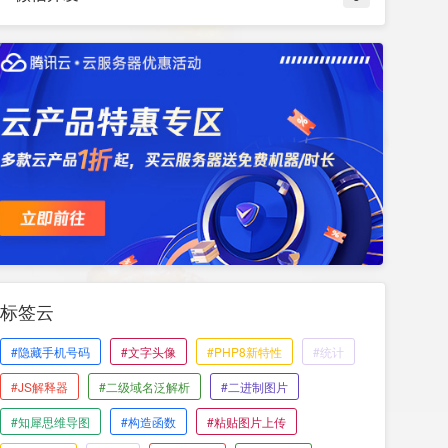
标签云
#隐藏手机号码
#文字头像
#PHP8新特性
#统计
#JS解释器
#二级域名泛解析
#二进制图片
#知犀思维导图
#构造函数
#粘贴图片上传